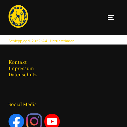
Zum
Inhalt
SEITEN
springen
Schleppjagd-2022-A4
Herunterladen
Kontakt
Impressum
Datenschutz
Social Media